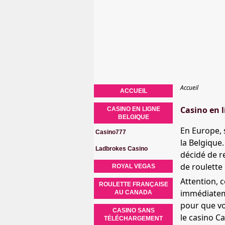
Accueil
ACCUEIL
Casino en l
CASINO EN LIGNE
BELGIQUE
En Europe, s
Casino777
la Belgique
Ladbrokes Casino
décidé de r
de roulette 
ROYAL VEGAS
Attention, 
ROULETTE FRANÇAISE
immédiateme
AU CANADA
pour que vo
CASINO SANS
le casino C
TÉLÉCHARGEMENT