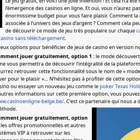
Le jeu gratuit, en voici une jolie invention ! Et cela n’a é
l’émergence des casinos en ligne. Et oui, vous n’aurez p
énormissime budget pour vous faire plaisir. Comment la n
associée à l’univers des jeux d’argent ? Comment cela peut
de découvrir ce mode de jeu très populaire sur chaque
c
casino sans téléchargement
.
eux options pour bénéficier de jeux de casino en version n
mment jouer gratuitement, option 1
: le mode découverte
gne vous permettra de découvrir l’intégralité de la platefo
urrez retrouver cette fonctionnalité sous le nom de « mode 
uer pour le plaisir »… N’hésitez pas à profiter de cette opt
sino ou essayer un nouveau jeu comme le
poker Texas Hol
autres informations sur cette première option, vous pouvez v
w.casinoenligne-belge.be/
. C'est ce partenaire qui nous a 
thode.
mment jouer gratuitement, option
 les offres promotionnelles et autres
stèmes VIP à retrouver sur les