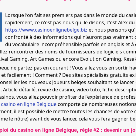
Lorsque l’on fait ses premiers pas dans le monde du casino
rapidement, ce n'est pas nous qui le disons, c'est Alex du 
https://www.casinoenlignebelge.biz
et nous pensons qu'il
confronté à des informations qui n’auront pas vraiment d
du vocabulaire incompréhensible parfois en anglais et 
allez rencontrer des noms de fournisseurs de logiciels com
Rival Gaming, Art Games ou encore Evolution Gaming. Kesa
eur, ne partez pas en courant ! Vous allez vous en sortir hau
t facilement ! Comment ? Des sites spécialisés gratuits exis
conseiller les nouveaux joueurs belges souhaitant se lance
. Article détaillé, revue de casino, video tuto, fiche descripti
sinos, vous allez pouvoir profiter de l’expérience de profes
u
casino en ligne Belgique
comporte de nombreuses notions 
ent, il est possible de mettre toutes les chances de votre 
me le nôtre) avant de vous lancer, cela vous fera gagner 
oi du casino en ligne Belgique, règle #2 : devenir un j