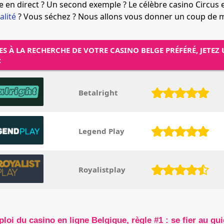
le en direct ? Un second exemple ? Le célèbre casino Circus 
alité
? Vous séchez ? Nous allons vous donner un coup de m
ES À LA RECHERCHE DE VOTRE CASINO BELGE PRÉFÉRÉ, JETEZ
:
Betalright
Legend Play
Royalistplay
oi du casino en ligne Belgique, règle #1 : se fier au gu